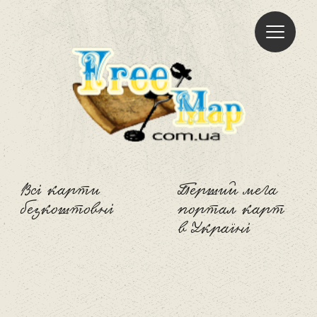
Freemap
Всі карти
Перший мега
безкоштовні
портал карт
в Україні