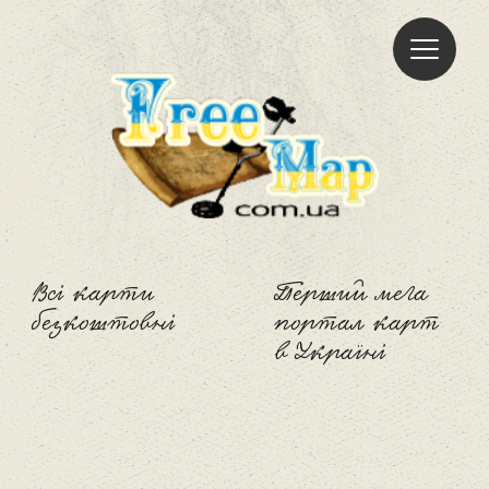
Freemap
Всі карти
Перший мега
безкоштовні
портал карт
в Україні