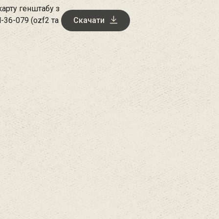
арту генштабу з
-36-079 (ozf2 та
Скачати