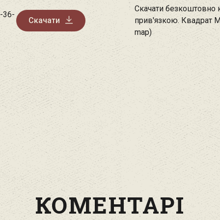
Скачати безкоштовно к
-36-
Скачати
прив'язкою. Квадрат М
map)
КОМЕНТАРІ