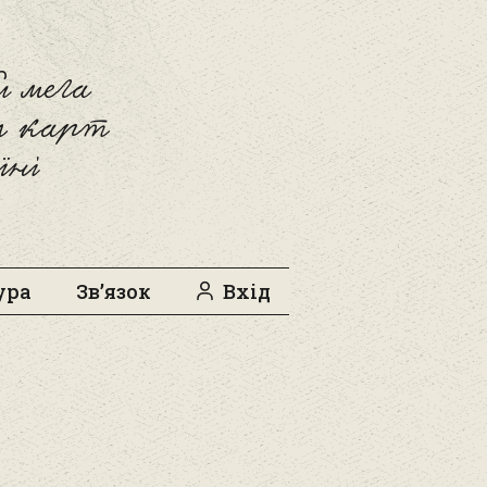
 мега
л карт
їні
ура
Зв’язок
Вхід