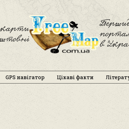
Freemap
Перший
і карти
порта
оштовні
в Укра
GPS навігатор
Цікаві факти
Літерат