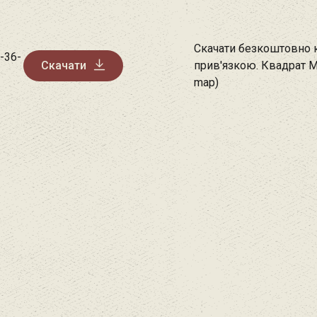
Скачати безкоштовно к
-36-
Скачати
прив'язкою. Квадрат М
map)