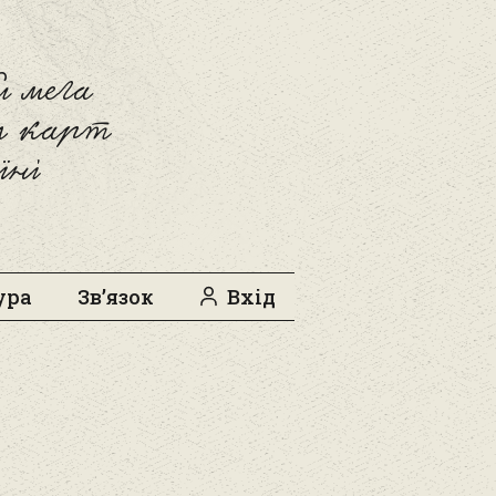
 мега
л карт
їні
ура
Зв’язок
Вхід