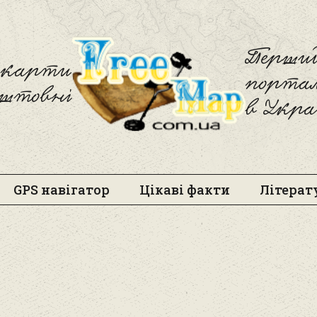
Freemap
Перший
і карти
порта
оштовні
в Укра
GPS навігатор
Цікаві факти
Літерат