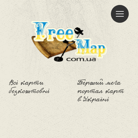
Freemap
Всі карти
Перший мега
безкоштовні
портал карт
в Україні