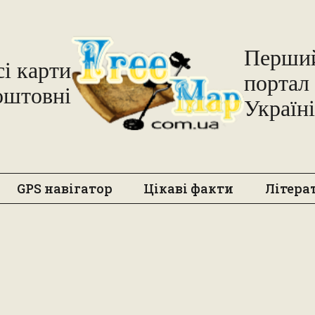
Freemap
Перший
сі карти
портал 
оштовні
Україні
GPS навігатор
Цікаві факти
Літера