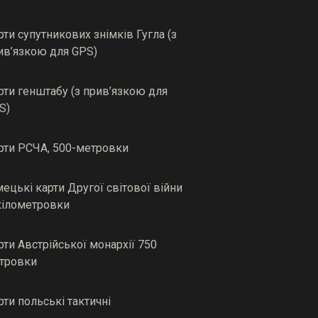
рти супутникових знімків Гугла (з
ив’язкою для GPS)
рти генштабу (з прив’язкою для
S)
рти РСЧА, 500-метровки
мецькі карти Другої світової війни
кілометровки
рти Австрійської монархії 750
тровки
рти польські тактичні