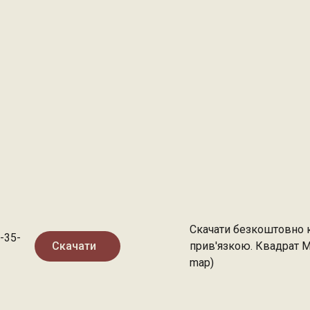
Скачати безкоштовно к
-35-
Скачати
прив'язкою. Квадрат М
map)