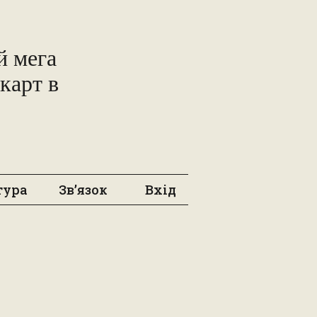
 мега
карт в
тура
Зв’язок
Вхід