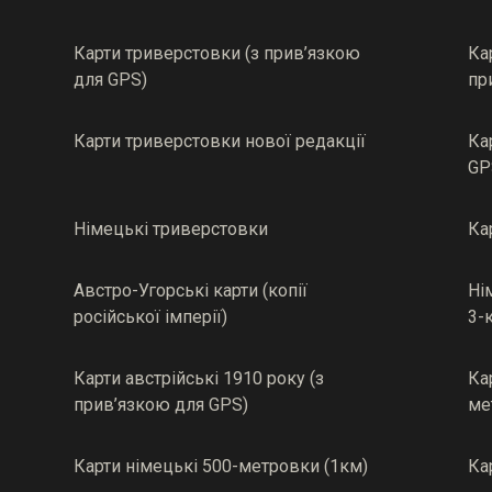
Карти триверстовки (з прив’язкою
Ка
для GPS)
пр
Карти триверстовки нової редакції
Ка
GP
Німецькі триверстовки
Ка
Австро-Угорські карти (копії
Ні
російської імперії)
3-
Карти австрійські 1910 року (з
Ка
прив’язкою для GPS)
ме
Карти німецькі 500-метровки (1км)
Ка