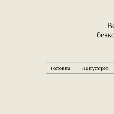
В
безк
Головна
Популярні