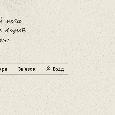
 мега
л карт
їні
ура
Зв’язок
Вхід