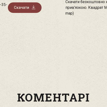
Скачати безкоштовно к
-35-
Скачати
прив'язкою. Квадрат М
map)
КОМЕНТАРІ