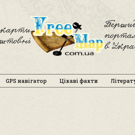
Freemap
Перший
і карти
порта
оштовні
в Укра
GPS навігатор
Цікаві факти
Літерат