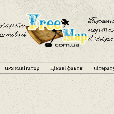
Freemap
Перший
і карти
порта
оштовні
в Укра
GPS навігатор
Цікаві факти
Літерат