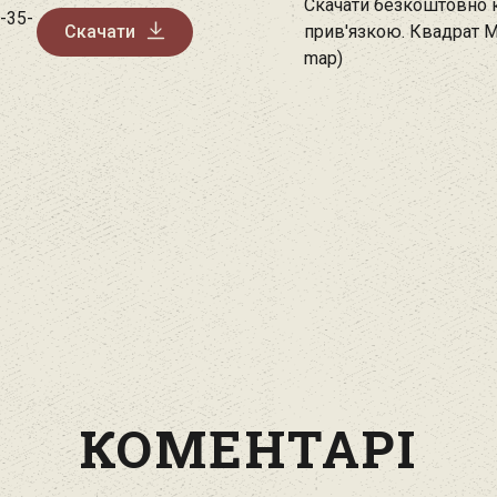
Скачати безкоштовно к
-35-
Скачати
прив'язкою. Квадрат М
map)
КОМЕНТАРІ