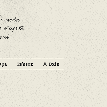
 мега
л карт
їні
ура
Зв’язок
Вхід