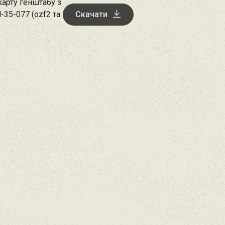
арту генштабу з
-35-077 (ozf2 та
Скачати