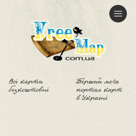
Freemap
Всі карти
Перший мега
безкоштовні
портал карт
в Україні