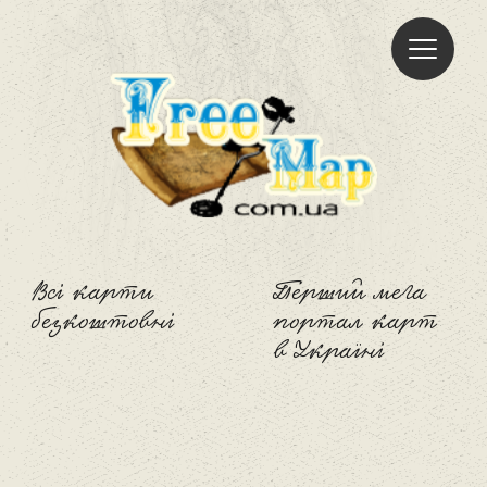
Freemap
Всі карти
Перший мега
безкоштовні
портал карт
в Україні