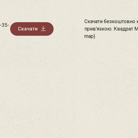
Скачати безкоштовно к
-35-
Скачати
прив'язкою. Квадрат М
map)