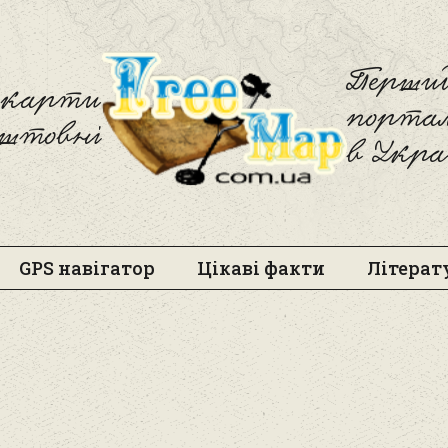
Freemap
Перший
і карти
порта
оштовні
в Укра
GPS навігатор
Цікаві факти
Літерат