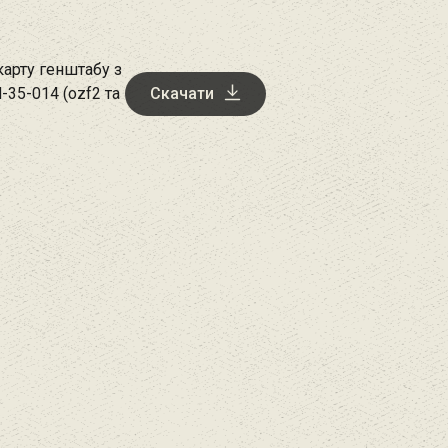
арту генштабу з
-35-014 (ozf2 та
Скачати