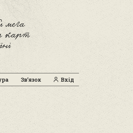
 мега
л карт
їні
ура
Зв’язок
Вхід