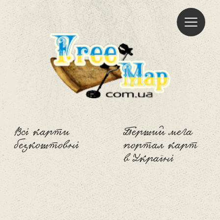
Freemap
Всі карти
Перший мега
безкоштовні
портал карт
в Україні