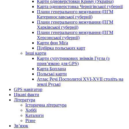
Карти одноверстовки Криму (Україна)
Карта одноверстовка Чернігівської губернії
Плани генерального межування (ПГМ
Катеринославської губернії)
Плани генерального межування (ПГМ
Харківської губернії)
Плани генерального межування (ПГМ
Херсонської губернії)
Карти фон Міґа
Підбірка польських карт
Інші карти
Карти супутникових знімків Гугла (з
прив’язкою для GPS)
Карта Боплана
Польські карти
Атлас Речі Посполитої XVI-XVII століть на
землі Руські
GPS навігатор
Цікаві факти
Література
Історична література
Хоббі
Каталоги
Різне
Зв’язок