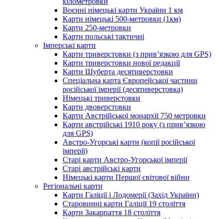
кілометровки
Воєнні німецькі карти України 1 км
Карти німецькі 500-метровки (1км)
Карти 250-метровки
Карти польські тактичні
Імперські карти
Карти триверстовки (з прив’язкою для GPS)
Карти триверстовки нової редакції
Карти Шуберта десятиверстовки
Спеціальна карта Європейської частини
російської імперії (десятиверстовка)
Німецькі триверстовки
Карти двоверстовки
Карти Австрійської монархії 750 метровки
Карти австрійські 1910 року (з прив’язкою
для GPS)
Австро-Угорські карти (копії російської
імперії)
Старі карти Австро-Угорської імперії
Старі австрійські карти
Німецькі карти Першої світової війни
Регіональні карти
Карти Галіції і Лодомерії (Захід України)
Старовинні карти Галіції 19 століття
Карти Закарпаття 18 століття