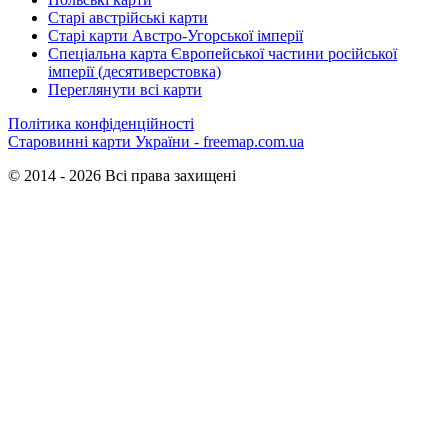
Старі австрійські карти
Старі карти Австро-Угорської імперії
Спеціальна карта Європейської частини російської
імперії (десятиверстовка)
Переглянути всі карти
Політика конфіденційності
Старовинні карти України - freemap.com.ua
© 2014 - 2026 Всі права захищені