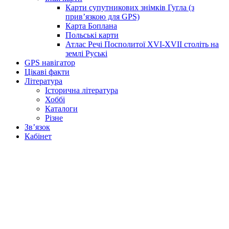
Карти супутникових знімків Гугла (з
прив’язкою для GPS)
Карта Боплана
Польські карти
Атлас Речі Посполитої XVI-XVII століть на
землі Руські
GPS навігатор
Цікаві факти
Література
Історична література
Хоббі
Каталоги
Різне
Зв’язок
Кабінет