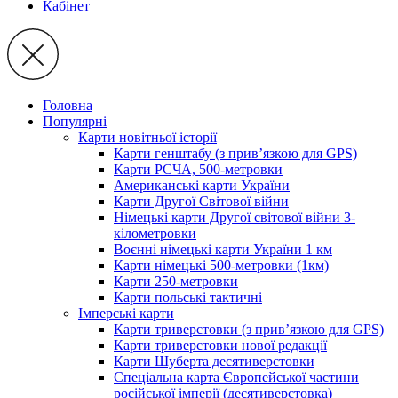
Кабінет
Головна
Популярні
Карти новітньої історії
Карти генштабу (з прив’язкою для GPS)
Карти РСЧА, 500-метровки
Американські карти України
Карти Другої Світової війни
Німецькі карти Другої світової війни 3-
кілометровки
Воєнні німецькі карти України 1 км
Карти німецькі 500-метровки (1км)
Карти 250-метровки
Карти польські тактичні
Імперські карти
Карти триверстовки (з прив’язкою для GPS)
Карти триверстовки нової редакції
Карти Шуберта десятиверстовки
Спеціальна карта Європейської частини
російської імперії (десятиверстовка)