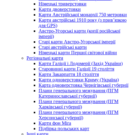
Німецькі триверстовки
Карти двоверстовки
Карти Австрійської монархії 750 метровки
Карти австрійські 1910 року (з прив’язкою
для GPS)
Австро-Угорські карти (копії російської
імперії)
Старі карти Австро-Угорської імперії
Старі австрійські карти
Німецькі карти Першої світової війни
Регіональні карти
Карти Галіції і Лодомерії (Захід України)
Старовинні карти Галіції 19 століття
Карти Закарпаття 18 століття
Карти одноверстовки Криму (Україна)
Карта одноверстовка Чернігівської губернії
Плани генерального межування (ПГМ
Катеринославської губернії)
Плани генерального межування (ПГМ
Харківської губернії)
Плани генерального межування (ПГМ
Херсонської губернії)
Карти фон Міґа
Підбірка польських карт
Інші карти