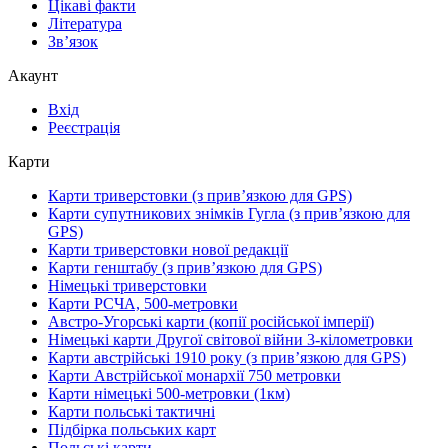
Цікаві факти
Література
Зв’язок
Акаунт
Вхід
Реєстрація
Карти
Карти триверстовки (з прив’язкою для GPS)
Карти супутникових знімків Гугла (з прив’язкою для
GPS)
Карти триверстовки нової редакції
Карти генштабу (з прив’язкою для GPS)
Німецькі триверстовки
Карти РСЧА, 500-метровки
Австро-Угорські карти (копії російської імперії)
Німецькі карти Другої світової війни 3-кілометровки
Карти австрійські 1910 року (з прив’язкою для GPS)
Карти Австрійської монархії 750 метровки
Карти німецькі 500-метровки (1км)
Карти польські тактичні
Підбірка польських карт
Польські карти