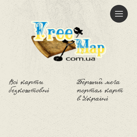
Freemap
Всі карти
Перший мега
безкоштовні
портал карт
в Україні