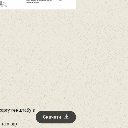
арту генштабу з
Скачати
 та map)