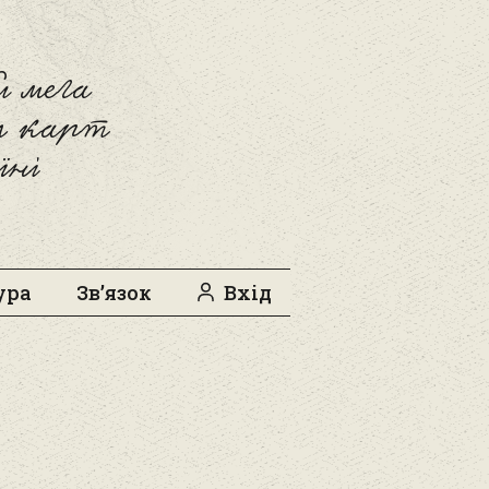
 мега
л карт
їні
ура
Зв’язок
Вхід