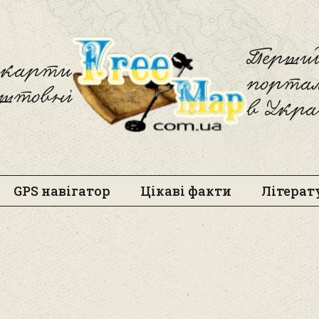
Freemap
Перший
і карти
порта
оштовні
в Укра
GPS навігатор
Цікаві факти
Літерат