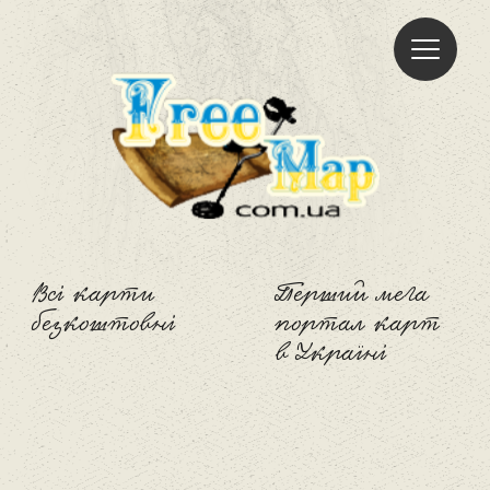
Freemap
Всі карти
Перший мега
безкоштовні
портал карт
в Україні