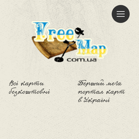
Freemap
Всі карти
Перший мега
безкоштовні
портал карт
в Україні