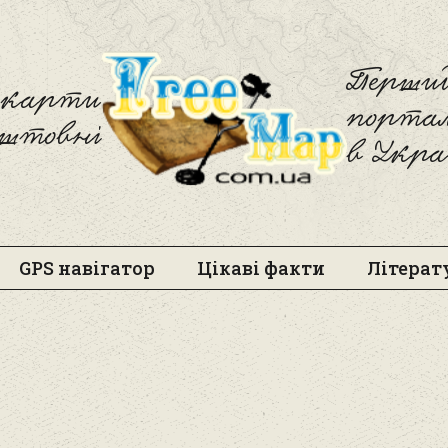
Freemap
Перший
і карти
порта
оштовні
в Укра
GPS навігатор
Цікаві факти
Літерат