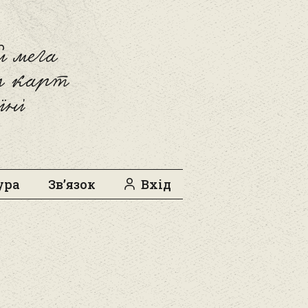
 мега
л карт
їні
ура
Зв’язок
Вхід