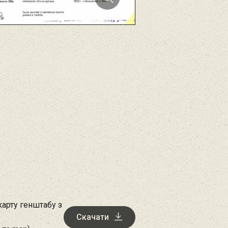
арту генштабу з
Скачати