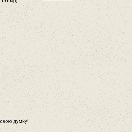
 та map)
 свою думку!