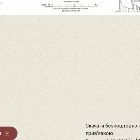
Скачати безкоштовно к
и
прив'язкою.