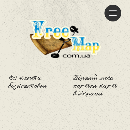
Freemap
Всі карти
Перший мега
безкоштовні
портал карт
в Україні