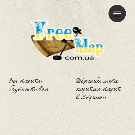
Freemap
Всі карти
Перший мега
безкоштовні
портал карт
в Україні