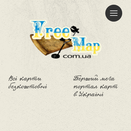
Freemap
Всі карти
Перший мега
безкоштовні
портал карт
в Україні