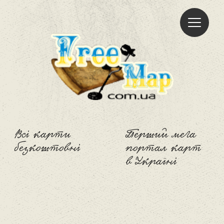
Freemap
Всі карти
Перший мега
безкоштовні
портал карт
в Україні