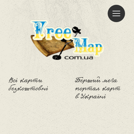
Freemap
Всі карти
Перший мега
безкоштовні
портал карт
в Україні