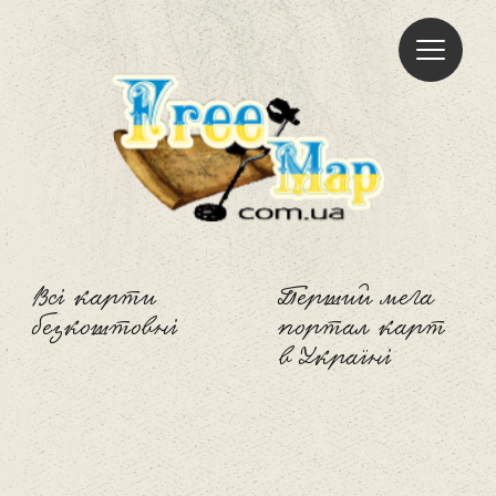
Freemap
Всі карти
Перший мега
безкоштовні
портал карт
в Україні