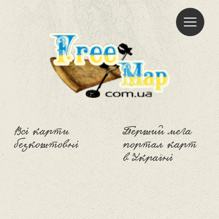
Freemap
Всі карти
Перший мега
безкоштовні
портал карт
в Україні