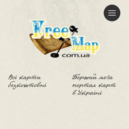
Freemap
Всі карти
Перший мега
безкоштовні
портал карт
в Україні