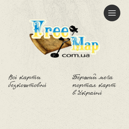
Freemap
Всі карти
Перший мега
безкоштовні
портал карт
в Україні