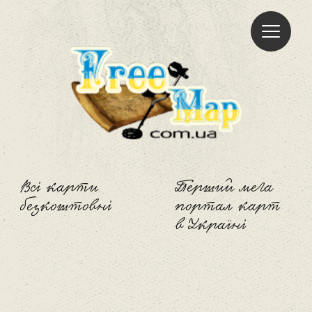
Freemap
Всі карти
Перший мега
безкоштовні
портал карт
в Україні