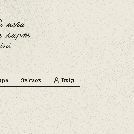
 мега
л карт
їні
ура
Зв’язок
Вхід