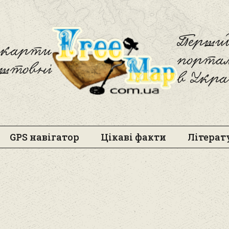
Freemap
Перший
і карти
порта
оштовні
в Укра
GPS навігатор
Цікаві факти
Літерат