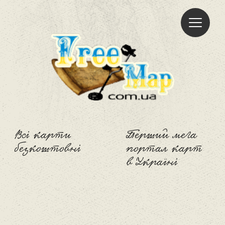
Freemap
Всі карти
Перший мега
безкоштовні
портал карт
в Україні