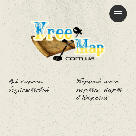
Freemap
Всі карти
Перший мега
безкоштовні
портал карт
в Україні