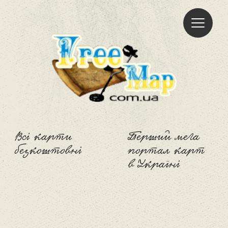
Freemap
Всі карти
Перший мега
безкоштовні
портал карт
в Україні