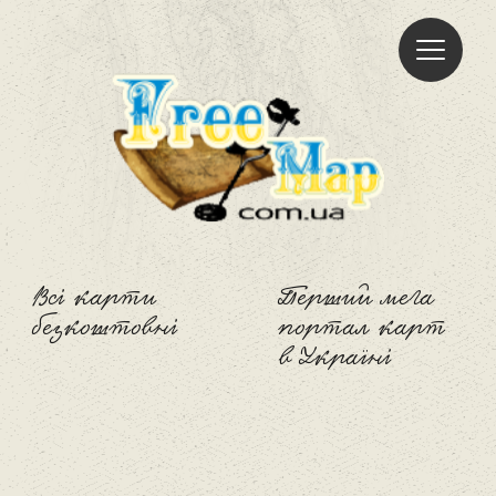
Freemap
Всі карти
Перший мега
безкоштовні
портал карт
в Україні