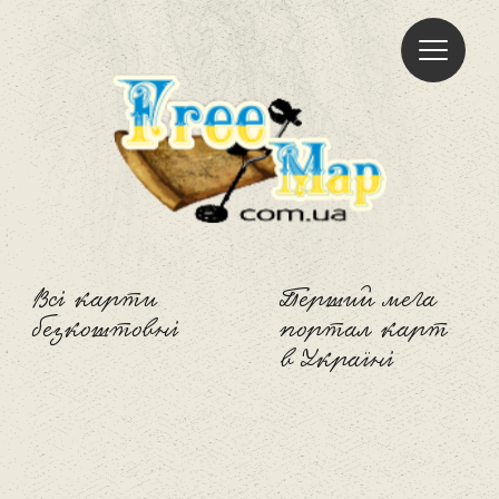
Freemap
Всі карти
Перший мега
безкоштовні
портал карт
в Україні