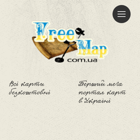
Freemap
Всі карти
Перший мега
безкоштовні
портал карт
в Україні