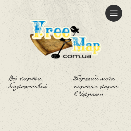
Freemap
Всі карти
Перший мега
безкоштовні
портал карт
в Україні