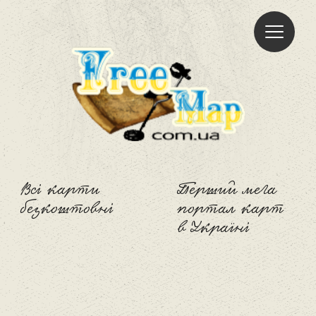
Freemap
Всі карти
Перший мега
безкоштовні
портал карт
в Україні