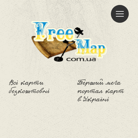
Freemap
Всі карти
Перший мега
безкоштовні
портал карт
в Україні