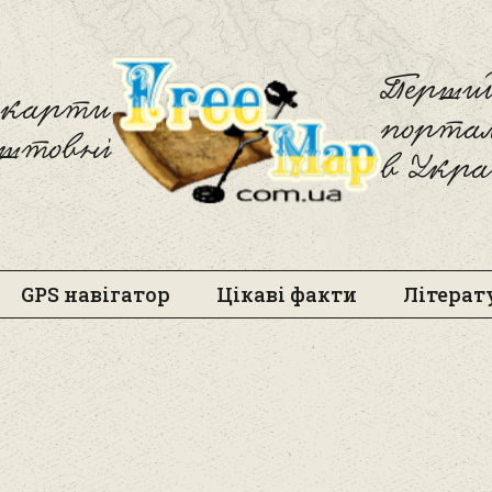
Freemap
Перший
і карти
порта
оштовні
в Укра
GPS навігатор
Цікаві факти
Літерат