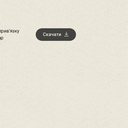
прив'язку
Скачати
ap