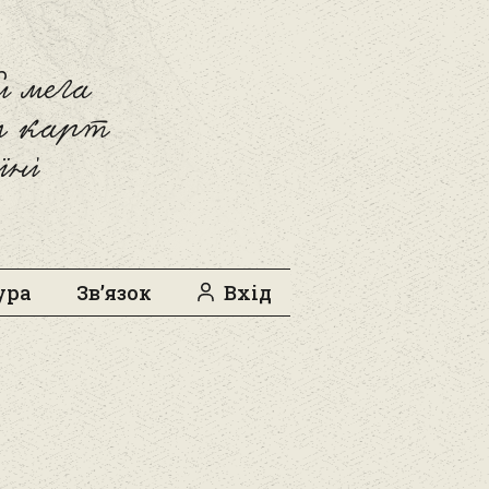
 мега
л карт
їні
ура
Зв’язок
Вхід