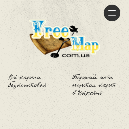
Freemap
Всі карти
Перший мега
безкоштовні
портал карт
в Україні