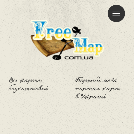
Freemap
Всі карти
Перший мега
безкоштовні
портал карт
в Україні