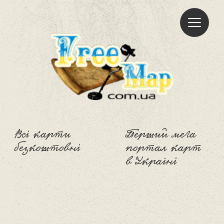
Freemap
Всі карти
Перший мега
безкоштовні
портал карт
в Україні