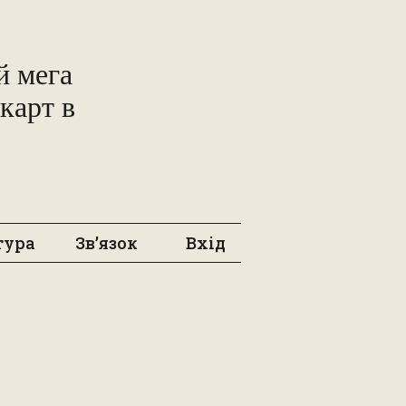
 мега
карт в
тура
Зв’язок
Вхід