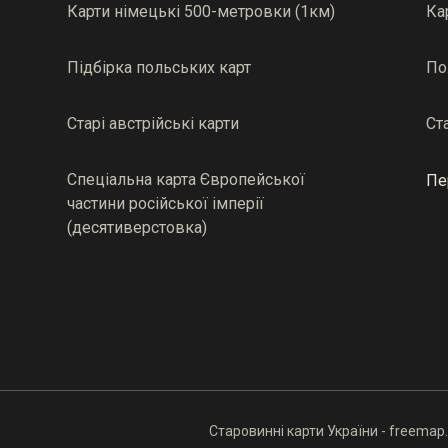
Карти німецькі 500-метровки (1км)
Ка
Підбірка польських карт
По
Старі австрійські карти
Ст
Спеціальна карта Європейської
Пе
частини російської імперії
(десятиверстовка)
Старовинні карти України - freemap