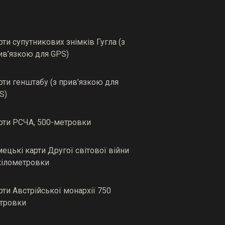
рти супутникових знімків Гугла (з
ив’язкою для GPS)
рти генштабу (з прив’язкою для
S)
рти РСЧА, 500-метровки
мецькі карти Другої світової війни
кілометровки
рти Австрійської монархії 750
тровки