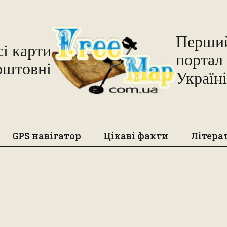
Freemap
Перший
сі карти
портал 
оштовні
Україні
GPS навігатор
Цікаві факти
Літера