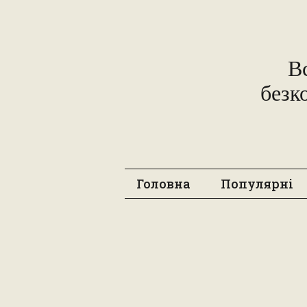
В
безк
Головна
Популярні