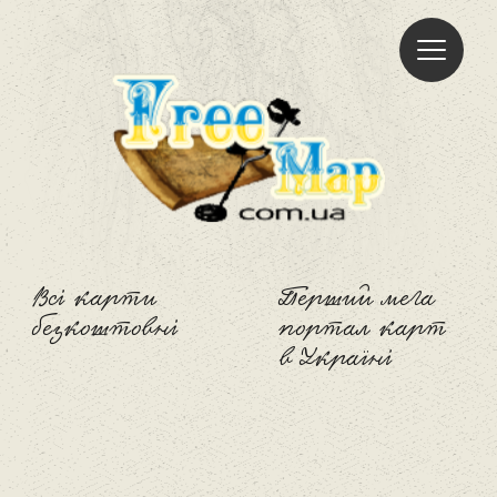
Freemap
Всі карти
Перший мега
безкоштовні
портал карт
в Україні