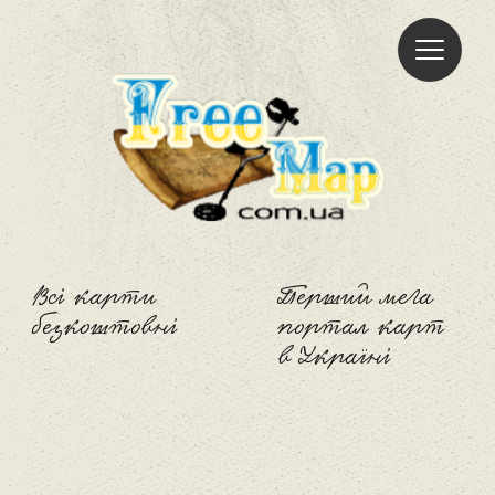
Freemap
Всі карти
Перший мега
безкоштовні
портал карт
в Україні