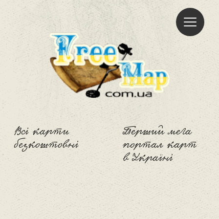
Freemap
Всі карти
Перший мега
безкоштовні
портал карт
в Україні