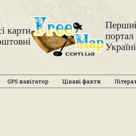
Freemap
Перший
сі карти
портал 
оштовні
Україні
GPS навігатор
Цікаві факти
Літера