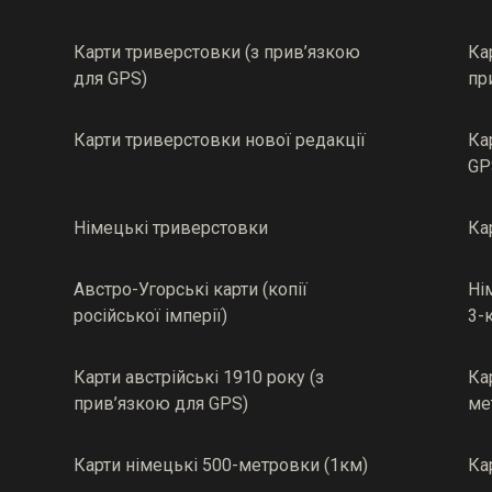
Карти триверстовки (з прив’язкою
Ка
для GPS)
пр
Карти триверстовки нової редакції
Ка
GP
Німецькі триверстовки
Ка
Австро-Угорські карти (копії
Ні
російської імперії)
3-
Карти австрійські 1910 року (з
Ка
прив’язкою для GPS)
ме
Карти німецькі 500-метровки (1км)
Ка