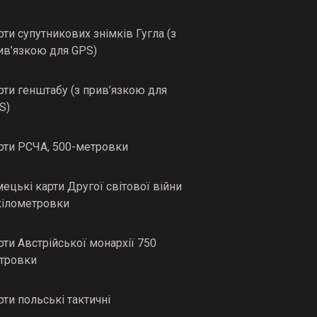
рти супутникових знімків Гугла (з
ив’язкою для GPS)
рти генштабу (з прив’язкою для
S)
рти РСЧА, 500-метровки
мецькі карти Другої світової війни
кілометровки
рти Австрійської монархії 750
тровки
рти польські тактичні