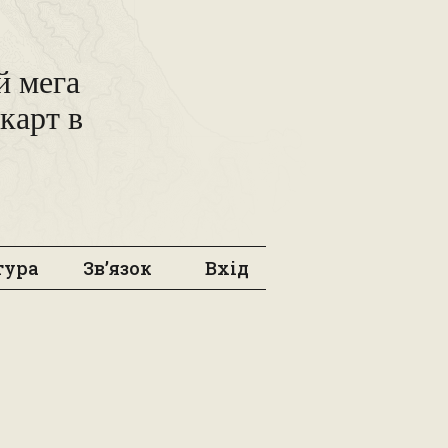
 мега
карт в
тура
Зв’язок
Вхід