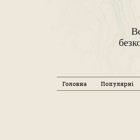
В
безк
Головна
Популярні