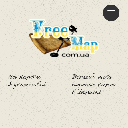
Freemap
Всі карти
Перший мега
безкоштовні
портал карт
в Україні