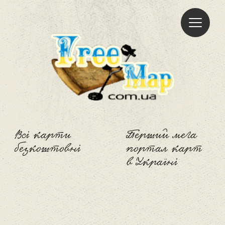
Freemap
Всі карти
Перший мега
безкоштовні
портал карт
в Україні