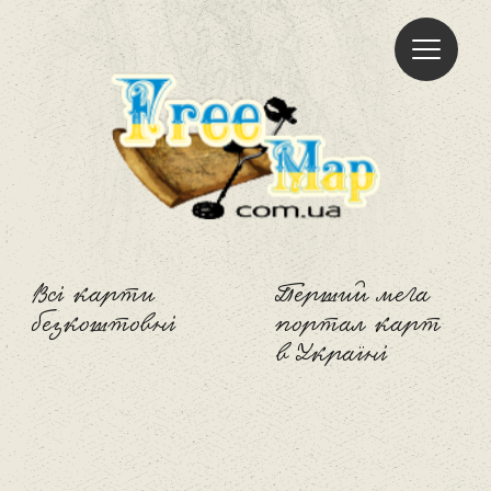
Freemap
Всі карти
Перший мега
безкоштовні
портал карт
в Україні